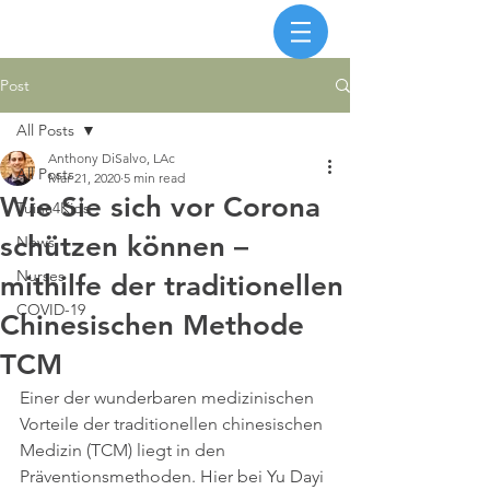
Post
All Posts
Anthony DiSalvo, LAc
All Posts
Mar 21, 2020
5 min read
Wie Sie sich vor Corona
Tuina4Kids
schützen können –
News
Nurses
mithilfe der traditionellen
COVID-19
Chinesischen Methode
TCM
Einer der wunderbaren medizinischen 
Vorteile der traditionellen chinesischen 
Medizin (TCM) liegt in den 
Präventionsmethoden. Hier bei Yu Dayi 